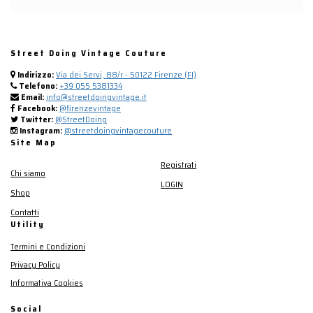
Street Doing Vintage Couture
Indirizzo:
Via dei Servi, 88/r - 50122 Firenze (FI)
Telefono:
+39 055 5381334
Email:
info@streetdoingvintage.it
Facebook:
@firenzevintage
Twitter:
@StreetDoing
Instagram:
@streetdoingvintagecouture
Site Map
Registrati
Chi siamo
LOGIN
Shop
Contatti
Utility
Termini e Condizioni
Privacy Policy
Informativa Cookies
Social