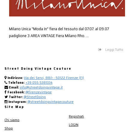
Milano Unica "Moda In" fiera del tessuto dal 07.07. al 09.07
padiglione 3 AREA VINTAGE Fiera Milano Rho. ...
Leggi Tutto
Street Doing Vintage Couture
Indirizzo:
Via dei Servi, 88/r - 50122 Firenze (FI)
Telefono:
+39 055 5381334
Email:
info@streetdoingvintage.it
Facebook:
@firenzevintage
Twitter:
@StreetDoing
Instagram:
@streetdoingvintagecouture
Site Map
Registrati
Chi siamo
LOGIN
Shop