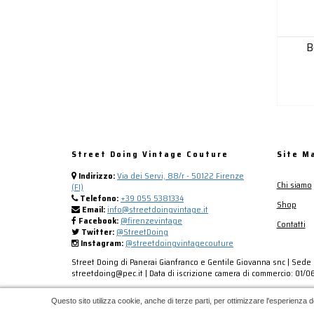
B
Street Doing Vintage Couture
Site M
Indirizzo:
Via dei Servi, 88/r - 50122 Firenze
Chi siamo
(FI)
Telefono:
+39 055 5381334
Shop
Email:
info@streetdoingvintage.it
Facebook:
@firenzevintage
Contatti
Twitter:
@StreetDoing
Instagram:
@streetdoingvintagecouture
Street Doing di Panerai Gianfranco e Gentile Giovanna snc | Sede l
streetdoing@pec.it | Data di iscrizione camera di commercio: 01/06/
Questo sito utilizza cookie, anche di terze parti, per ottimizzare l'esperienza d