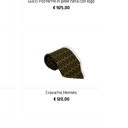
e
Gucci Pochette in pelle nera con logo
€
925,00
Cravatta Hermès
€
120,00