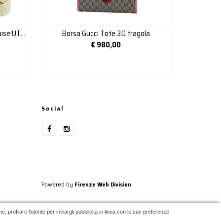
Borsa louis Vuitton modello “crouise’UTILITY”
Borsa Gucci Tote 3D fragola
€
980,00
Social
Powered by
Firenze Web Division
 profilare l'utente per inviargli pubblicità in linea con le sue preferenze.