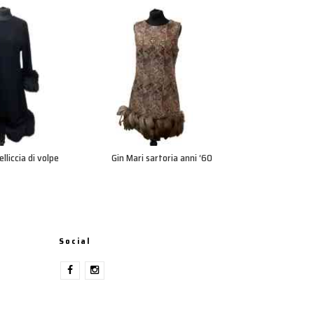
elliccia di volpe
Gin Mari sartoria anni ‘60
Borsa Gucci Di
Social