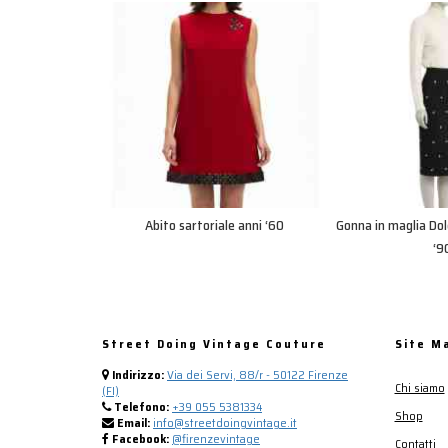
Abito sartoriale anni ‘60
Gonna in maglia Do
‘9
Street Doing Vintage Couture
Site M
Indirizzo:
Via dei Servi, 88/r - 50122 Firenze
Chi siamo
(FI)
Telefono:
+39 055 5381334
Shop
Email:
info@streetdoingvintage.it
Facebook:
@firenzevintage
Contatti