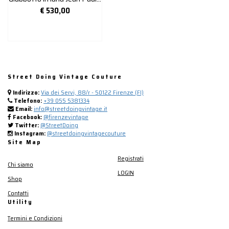
€
530,00
Street Doing Vintage Couture
Indirizzo:
Via dei Servi, 88/r - 50122 Firenze (FI)
Telefono:
+39 055 5381334
Email:
info@streetdoingvintage.it
Facebook:
@firenzevintage
Twitter:
@StreetDoing
Instagram:
@streetdoingvintagecouture
Site Map
Registrati
Chi siamo
LOGIN
Shop
Contatti
Utility
Termini e Condizioni