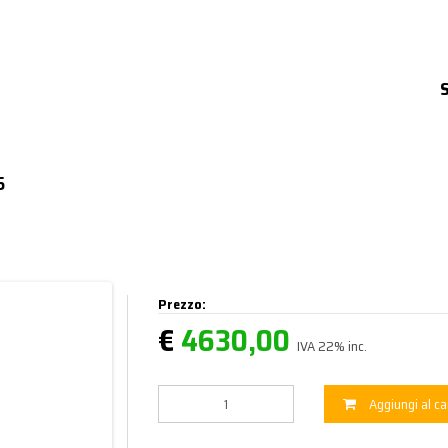
5
Prezzo:
€
4630,00
IVA 22% inc.
Aggiungi al ca