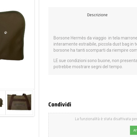
Descrizione
Borsone Hermès da viaggio in tela marrone 
interamente estraibile, piccola dust bag in t
borsone ha tanti scomparti da riempire com
LE sue condizioni sono buone, non presenta 
potrebbe mostrare segni del tempo.
Condividi
La funzionalità è stata disattivata per
At