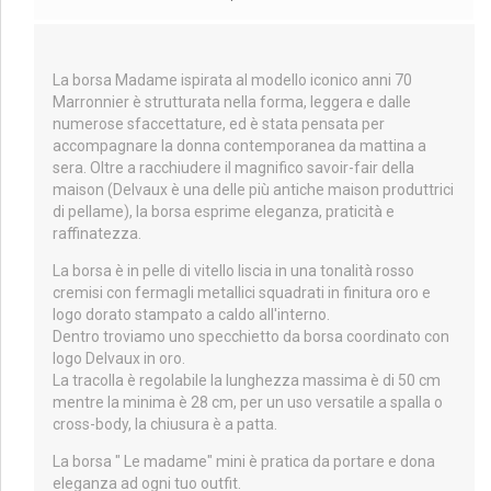
La borsa Madame ispirata al modello iconico anni 70
Marronnier è strutturata nella forma, leggera e dalle
numerose sfaccettature, ed è stata pensata per
accompagnare la donna contemporanea da mattina a
sera. Oltre a racchiudere il magnifico savoir-fair della
maison (Delvaux è una delle più antiche maison produttrici
di pellame), la borsa esprime eleganza, praticità e
raffinatezza.
La borsa è in pelle di vitello liscia in una tonalità rosso
cremisi con fermagli metallici squadrati in finitura oro e
logo dorato stampato a caldo all'interno.
Dentro troviamo uno specchietto da borsa coordinato con
logo Delvaux in oro.
La tracolla è regolabile la lunghezza massima è di 50 cm
mentre la minima è 28 cm, per un uso versatile a spalla o
cross-body, la chiusura è a patta.
La borsa " Le madame" mini è pratica da portare e dona
eleganza ad ogni tuo outfit.