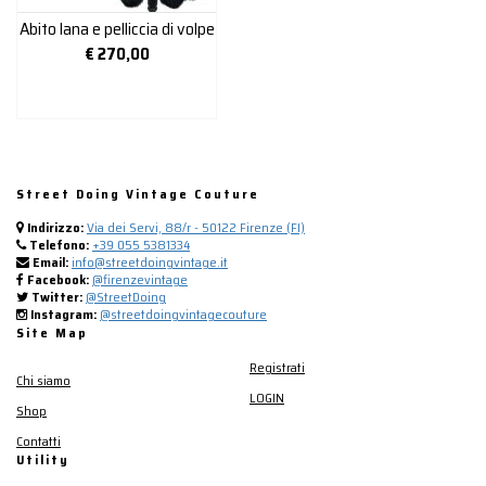
Abito lana e pelliccia di volpe
€
270,00
Street Doing Vintage Couture
Indirizzo:
Via dei Servi, 88/r - 50122 Firenze (FI)
Telefono:
+39 055 5381334
Email:
info@streetdoingvintage.it
Facebook:
@firenzevintage
Twitter:
@StreetDoing
Instagram:
@streetdoingvintagecouture
Site Map
Registrati
Chi siamo
LOGIN
Shop
Contatti
Utility