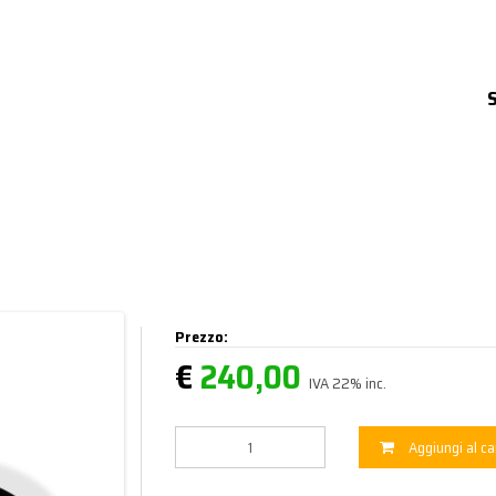
Prezzo:
€
240,00
IVA 22% inc.
Aggiungi al ca