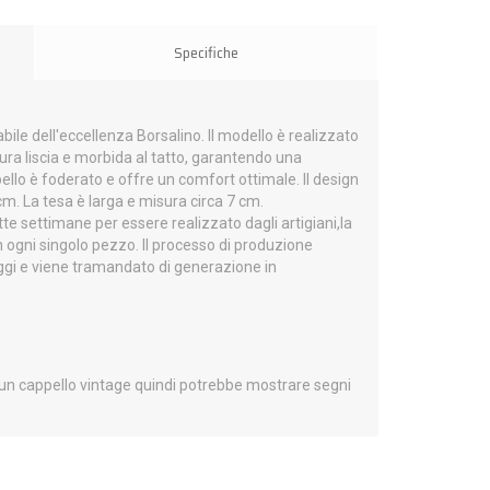
Specifiche
le dell'eccellenza Borsalino. Il modello è realizzato
nitura liscia e morbida al tatto, garantendo una
llo è foderato e offre un comfort ottimale. Il design
cm. La tesa è larga e misura circa 7 cm.
te settimane per essere realizzato dagli artigiani,la
n ogni singolo pezzo. Il processo di produzione
gi e viene tramandato di generazione in
 un cappello vintage quindi potrebbe mostrare segni