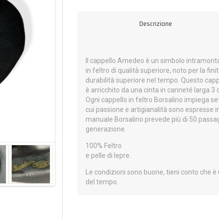
Descrizione
Il cappello Amedeo è un simbolo intramontabi
in feltro di qualità superiore, noto per la fi
durabilità superiore nel tempo. Questo cappe
è arricchito da una cinta in canneté larga 3 
Ogni cappello in feltro Borsalino impiega set
cui passione e artigianalità sono espresse i
manuale Borsalino prevede più di 50 passag
generazione.
100% Feltro
e pelle di lepre.
Le condizioni sono buone, tieni conto che è
del tempo.