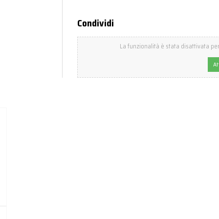
Condividi
La funzionalità è stata disattivata per
At