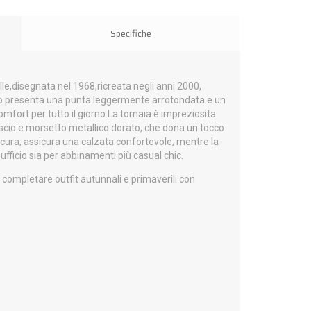
Specifiche
le,disegnata nel 1968,ricreata negli anni 2000,
llo presenta una punta leggermente arrotondata e un
comfort per tutto il giorno.La tomaia è impreziosita
oscio e morsetto metallico dorato, che dona un tocco
con cura, assicura una calzata confortevole, mentre la
 ufficio sia per abbinamenti più casual chic.
er completare outfit autunnali e primaverili con