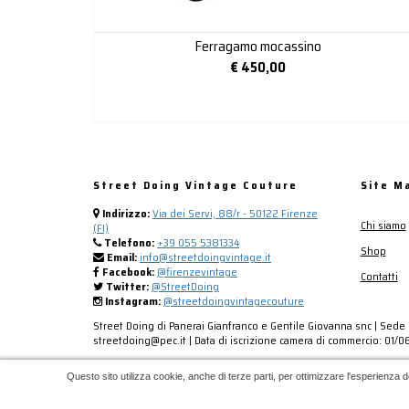
Ferragamo mocassino
€
450,00
Street Doing Vintage Couture
Site M
Indirizzo:
Via dei Servi, 88/r - 50122 Firenze
Chi siamo
(FI)
Telefono:
+39 055 5381334
Shop
Email:
info@streetdoingvintage.it
Facebook:
@firenzevintage
Contatti
Twitter:
@StreetDoing
Instagram:
@streetdoingvintagecouture
Street Doing di Panerai Gianfranco e Gentile Giovanna snc | Sede l
streetdoing@pec.it | Data di iscrizione camera di commercio: 01/06/
Questo sito utilizza cookie, anche di terze parti, per ottimizzare l'esperienza d