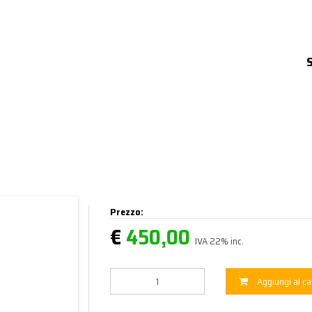
Prezzo:
€
450,00
IVA 22% inc.
Aggiungi al ca