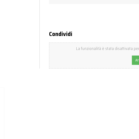
Condividi
La funzionalità è stata disattivata per
At