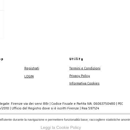
ap
Utility
Registrati
Termini e Condizioni
Privacy Policy
LOGIN
Informativa Cookies
egale: Firenze via dei servi 88r | Codice Fiscale e Partita IVA: 06063750480 | PEC
2010 | Ufficio del Registro dove si è iscritti Firenze | Rea 597124
ell'utente durante la navigazione e permettere funzionalità base; raccogliere statistiche anonime;
Leggi la Cookie Policy